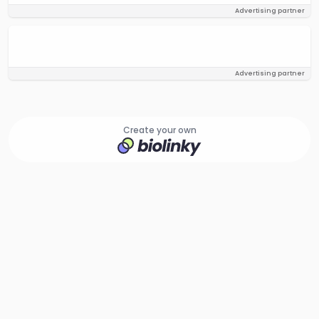
Advertising partner
Advertising partner
Create your own