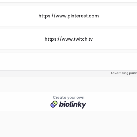
https://www.pinterest.com
https://www.twitch.tv
Advertising part
Create your own