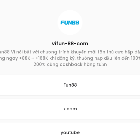
vifun-88-com
un88 Vi nổi bật với chương trình khuyến mãi tân thủ cực hấp dẫ
ng ngay +88K ~ +168K khi đăng ký, thưởng nạp đầu lên đến 100
200% cùng cashback hàng tuần
Fun88
x.com
youtube