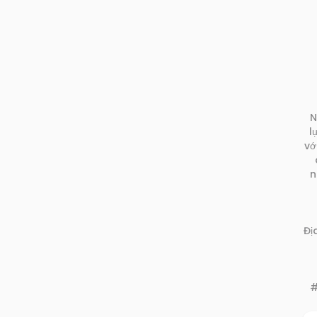
N
l
vớ
n
Đị
#