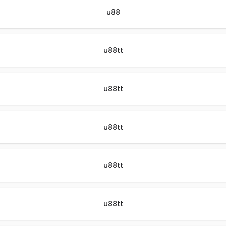
u88
u88tt
u88tt
u88tt
u88tt
u88tt