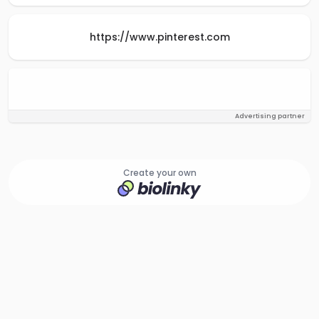
https://www.pinterest.com
Advertising partner
Create your own