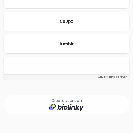
500px
tumblr
Advertising partner
Create your own