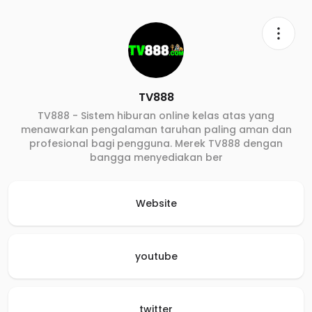
TV888
TV888 - Sistem hiburan online kelas atas yang
menawarkan pengalaman taruhan paling aman dan
profesional bagi pengguna. Merek TV888 dengan
bangga menyediakan ber
Website
youtube
twitter