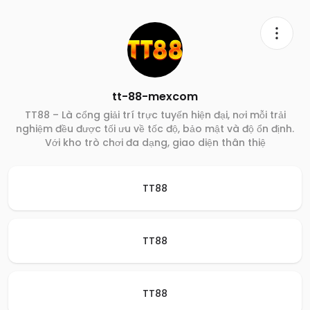
tt-88-mexcom
TT88 – Là cổng giải trí trực tuyến hiện đại, nơi mỗi trải
nghiệm đều được tối ưu về tốc độ, bảo mật và độ ổn định.
Với kho trò chơi đa dạng, giao diện thân thiệ
TT88
TT88
TT88