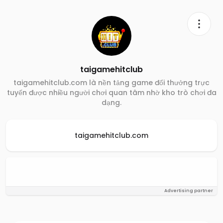
taigamehitclub
taigamehitclub.com là nền tảng game đổi thưởng trực
tuyến được nhiều người chơi quan tâm nhờ kho trò chơi đa
dạng.
taigamehitclub.com
Advertising partner