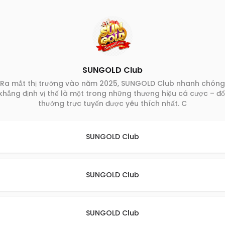
SUNGOLD Club
Ra mắt thị trường vào năm 2025, SUNGOLD Club nhanh chóng
khẳng định vị thế là một trong những thương hiệu cá cược – đổ
thưởng trực tuyến được yêu thích nhất. C
SUNGOLD Club
SUNGOLD Club
SUNGOLD Club