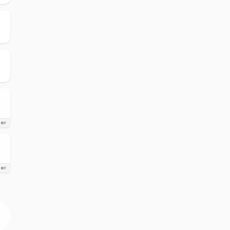
ner
ner