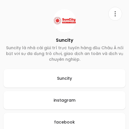
Suncity
Suncity là nhà cái giải trí trực tuyến hàng đầu Châu Á nổi
bật với sự đa dạng trò chơi, giao dịch an toàn và dịch vụ
chuyên nghiệp.
Suncity
instagram
facebook