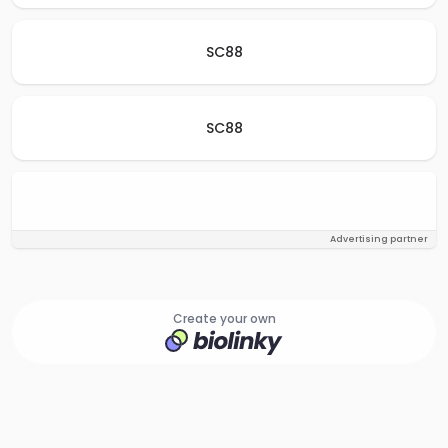
SC88
SC88
Advertising partner
Create your own