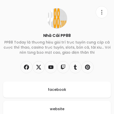
Nhà Cái PP88
PP88 Today là thương hiệu giải trí trực tuyến cung cấp cá
cược thể thao, casino trực tuyến, slots, bắn cá, tài xỉu… Với
nền tảng bảo mật cao, giao diện thân thi
facebook
website