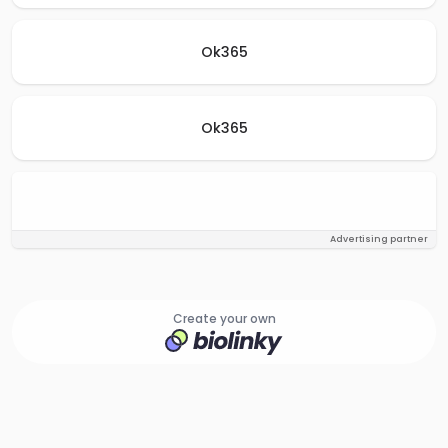
Ok365
Ok365
Advertising partner
Create your own