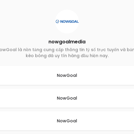
nowgoalmedia
owGoal là nền tảng cung cấp thông tin tỷ số trực tuyến và bả
kèo bóng đá uy tín hàng đầu hiện nay.
NowGoal
NowGoal
NowGoal