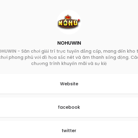
NOHUWIN
HUWIN - Sân chơi giải trí trực tuyến đẳng cấp, mang đến kho 
chơi phong phú với đồ họa sắc nét và âm thanh sống động. Cá
chương trình khuyến mãi và sự kiệ
Website
facebook
twitter