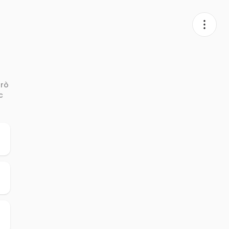
trò
c