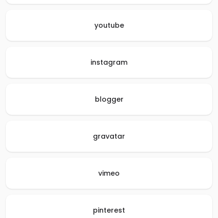
youtube
instagram
blogger
gravatar
vimeo
pinterest