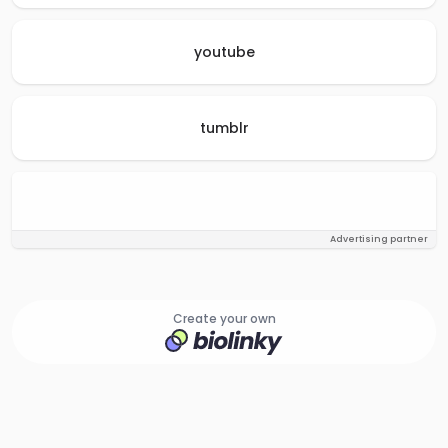
youtube
tumblr
Advertising partner
Create your own