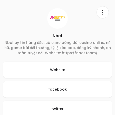
Nbet
Nbet uy tín hàng đầu, cá cược bóng đá, casino online, nổ
hũ, game bài đổi thưởng, tỷ lệ kèo cao, đăng ký nhanh, an
toàn tuyệt đối. Website: https://nbet.team/
Website
facebook
twitter