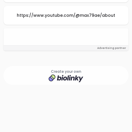
https://www.youtube.com/@max79ae/about
Advertising partner
Create your own