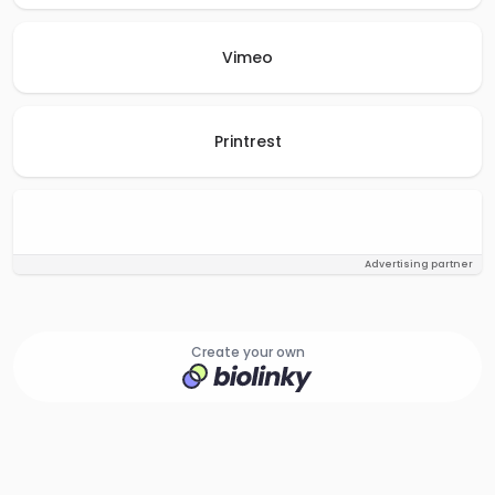
Vimeo
Printrest
Advertising partner
Create your own