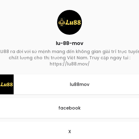
lu-88-mov
LU88 ra đời với sứ mệnh mang đến không gian giải trí trực tuyế
chất lượng cho thị trường Việt Nam. Truy cập ngay tại :
https://lu88.mov/
lu88mov
facebook
X