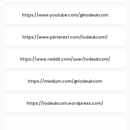
https://www.youtube.com/@lodeukcom
https://www.pinterest.com/lodeukcom/
https://www.reddit.com/user/lodeukcom/
https://medium.com/@lodeukcom
https://lodeukcom.wordpress.com/