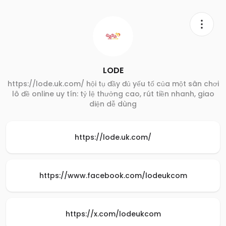
LODE
https://lode.uk.com/ hội tụ đầy đủ yếu tố của một sân chơi
lô đề online uy tín: tỷ lệ thưởng cao, rút tiền nhanh, giao
diện dễ dùng
https://lode.uk.com/
https://www.facebook.com/lodeukcom
https://x.com/lodeukcom