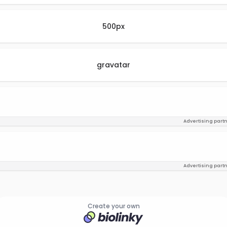
500px
gravatar
Advertising part
Advertising part
Create your own