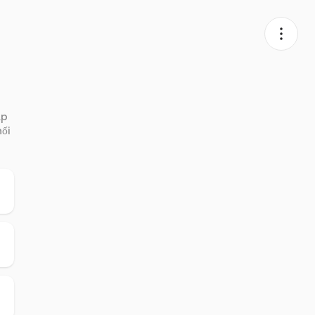
ập
ối