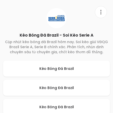
Kèo Bóng Đá Brazil - Soi Kèo Serie A
Cập nhật kèo bóng đá Brazil hôm nay. Soi kèo giải VĐQG
Brazil Serie A, Serie B chính xác. Phân tích, nhận định
chuyên sâu từ chuyên gia, chốt kèo thơm dễ thắng.
Kèo Bóng Đá Brazil
Kèo Bóng Đá Brazil
Kèo Bóng Đá Brazil