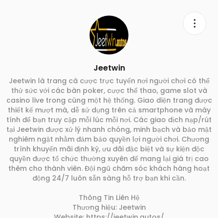
Jeetwin
Jeetwin là trang cá cược trực tuyến nơi người chơi có thể
thử sức với các bàn poker, cược thể thao, game slot và
casino live trong cùng một hệ thống. Giao diện trang được
thiết kế mượt mà, dễ sử dụng trên cả smartphone và máy
tính để bạn truy cập mỗi lúc mỗi nơi. Các giao dịch nạp/rút
tại Jeetwin được xử lý nhanh chóng, minh bạch và bảo mật
nghiêm ngặt nhằm đảm bảo quyền lợi người chơi. Chương
trình khuyến mãi định kỳ, ưu đãi đặc biệt và sự kiện độc
quyền được tổ chức thường xuyên để mang lại giá trị cao
thêm cho thành viên. Đội ngũ chăm sóc khách hàng hoạt
động 24/7 luôn sẵn sàng hỗ trợ bạn khi cần.
Thông Tin Liên Hệ
Thương hiệu: Jeetwin
Website: https://jeetwin.autos/