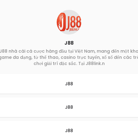
J88
J88 nhà cái cá cược hàng đầu tại Việt Nam, mang đến một kh
game đa dạng, từ thể thao, casino trực tuyến, xổ số đến các tr
chơi giải trí đặc sắc. Tại J88link.n
J88
J88
J88