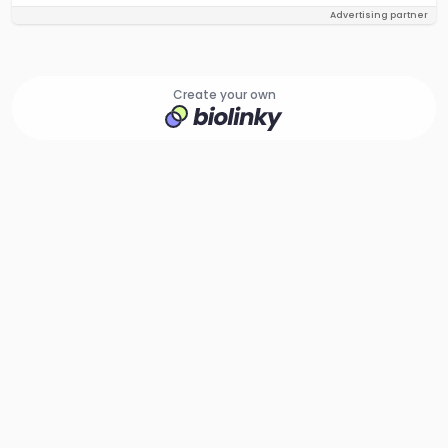
Advertising partner
Create your own