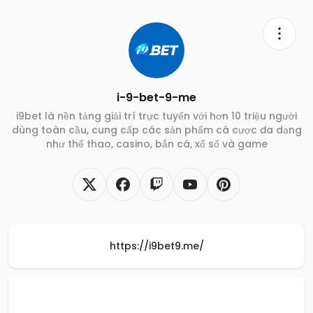
i-9-bet-9-me
i9bet là nền tảng giải trí trực tuyến với hơn 10 triệu người
dùng toàn cầu, cung cấp các sản phẩm cá cược đa dạng
như thể thao, casino, bắn cá, xổ số và game
https://i9bet9.me/