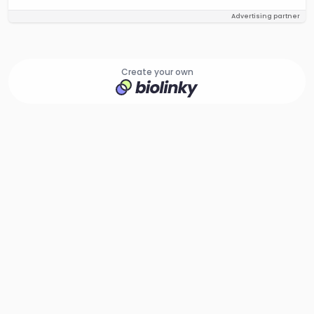
Advertising partner
Create your own