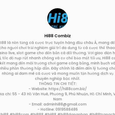
Hi88 Combiz
I88 là nền tảng cá cược trực tuyến hàng đầu châu Á, mang đ
cho người chơi trải nghiệm giải trí đa dạng từ cá cược thể thao
sino live, slot game cho đến bắn cá đổi thưởng. Với giao diện h
i, tốc độ nạp rút nhanh chóng và cơ chế bảo mật tối ưu, HI88 
kết mang đến môi trường chơi game công bằng, minh bạch v
nhiều phần thưởng hấp dẫn. Đây chính là điểm đến lý tưởng ch
những ai đam mê cá cược và mong muốn tận hưởng dịch vụ
chuyên nghiệp bậc nhất.
THÔNG TIN CHI TIẾT:
- Website: https://hi88com.biz/
Địa chỉ: 55 - 43 Hồ Văn Huê, Phường 9, Phú Nhuận, Hồ Chí Minh, V
Nam
- Email: adminhi88@gmail.com
- Hotline: 0919588486
hi88 #hi88com #hi888 #hii88 #hi88dangnhap #hi88trangc