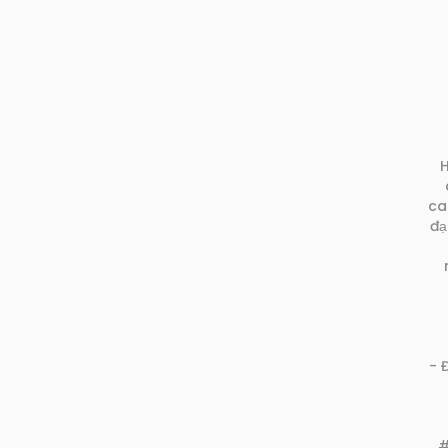
H
ca
đạ
- 
#