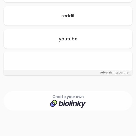
reddit
youtube
Advertising partner
Create your own