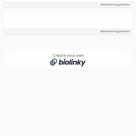
Advertising partner
Advertising partner
Create your own