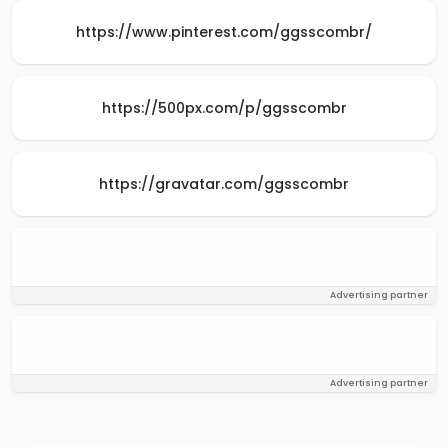
https://www.pinterest.com/ggsscombr/
https://500px.com/p/ggsscombr
https://gravatar.com/ggsscombr
Advertising partner
Advertising partner