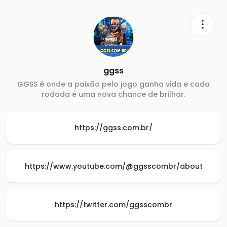
ggss
GGSS é onde a paixão pelo jogo ganha vida e cada
rodada é uma nova chance de brilhar.
https://ggss.com.br/
https://www.youtube.com/@ggsscombr/about
https://twitter.com/ggsscombr