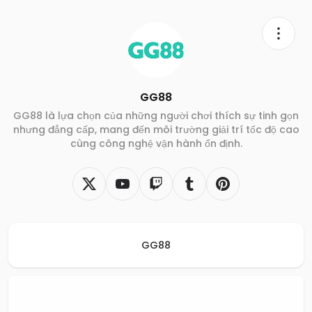
GG88
GG88 là lựa chọn của những người chơi thích sự tinh gọn
nhưng đẳng cấp, mang đến môi trường giải trí tốc độ cao
cùng công nghệ vận hành ổn định.
GG88