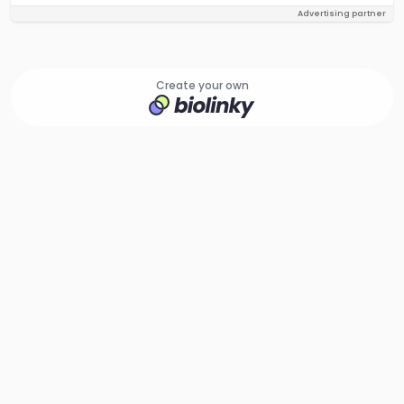
Advertising partner
Create your own