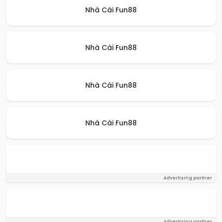
Nhà Cái Fun88
Nhà Cái Fun88
Nhà Cái Fun88
Nhà Cái Fun88
Advertising partner
Advertising partner