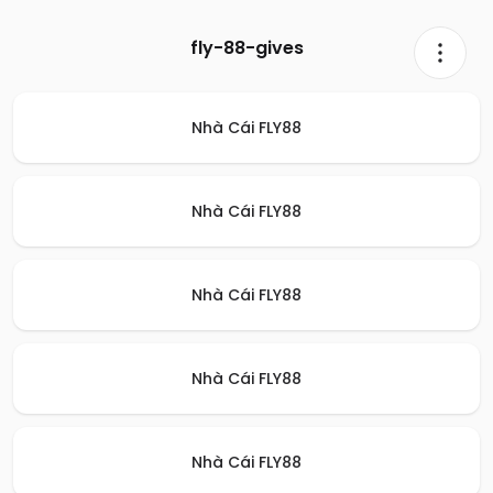
fly-88-gives
Nhà Cái FLY88
Nhà Cái FLY88
Nhà Cái FLY88
Nhà Cái FLY88
Nhà Cái FLY88