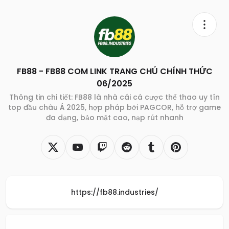
FB88 - FB88 COM LINK TRANG CHỦ CHÍNH THỨC
06/2025
Thông tin chi tiết: FB88 là nhà cái cá cược thể thao uy tín
top đầu châu Á 2025, hợp pháp bởi PAGCOR, hỗ trợ game
đa dạng, bảo mật cao, nạp rút nhanh
https://fb88.industries/