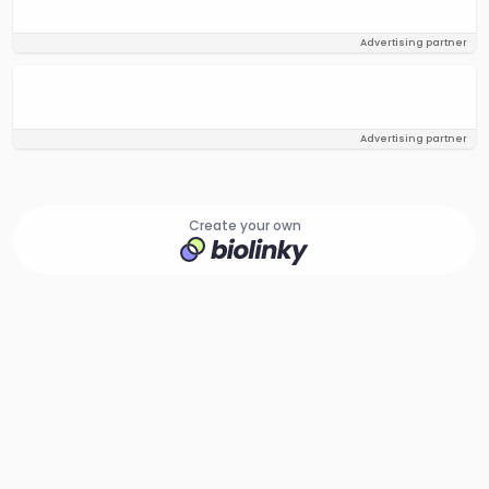
Advertising partner
Advertising partner
Create your own