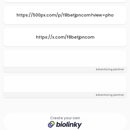
https://500px.com/p/f8betjpncom?view=pho
https://x.com/f8betjpncom
Advertising partner
Advertising partner
Create your own