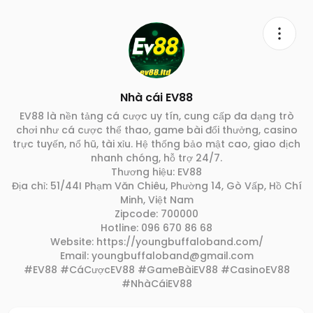
Nhà cái EV88
EV88 là nền tảng cá cược uy tín, cung cấp đa dạng trò
chơi như cá cược thể thao, game bài đổi thưởng, casino
trực tuyến, nổ hũ, tài xỉu. Hệ thống bảo mật cao, giao dịch
nhanh chóng, hỗ trợ 24/7.
Thương hiệu: EV88
Địa chỉ: 51/44I Phạm Văn Chiêu, Phường 14, Gò Vấp, Hồ Chí
Minh, Việt Nam
Zipcode: 700000
Hotline: 096 670 86 68
Website: https://youngbuffaloband.com/
Email: youngbuffaloband@gmail.com
#EV88 #CáCượcEV88 #GameBàiEV88 #CasinoEV88
#NhàCáiEV88