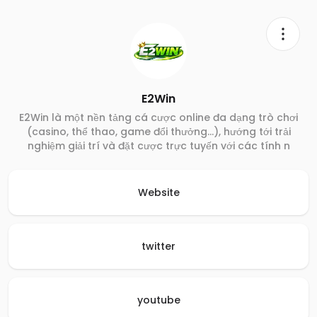
E2Win
E2Win là một nền tảng cá cược online đa dạng trò chơi
(casino, thể thao, game đổi thưởng…), hướng tới trải
nghiệm giải trí và đặt cược trực tuyến với các tính n
Website
twitter
youtube