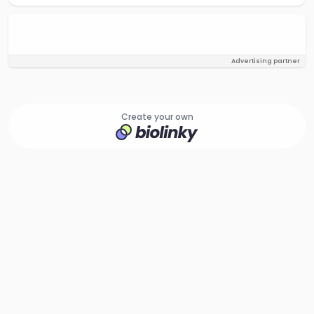
Advertising partner
Create your own