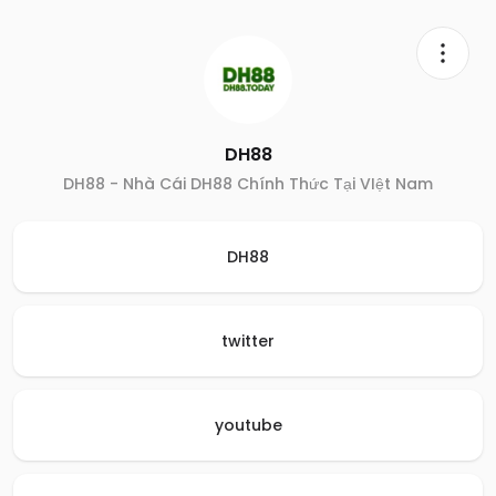
DH88
DH88 - Nhà Cái DH88 Chính Thức Tại VIệt Nam
DH88
twitter
youtube