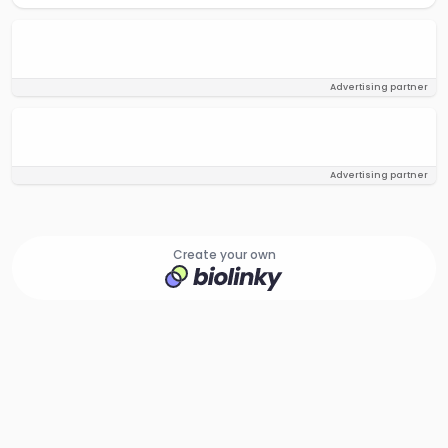
Advertising partner
Advertising partner
Create your own