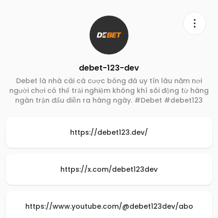
debet-123-dev
Debet là nhà cái cá cược bóng đá uy tín lâu năm nơi
người chơi có thể trải nghiệm không khí sôi động từ hàng
ngàn trận đấu diễn ra hàng ngày. #Debet #debet123
https://debet123.dev/
https://x.com/debet123dev
https://www.youtube.com/@debet123dev/abo