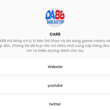
DA88
A88 nổi tiếng với tỷ lệ kèo thể thao và đa dạng game casino si
p dẫn. Chúng tôi đã hợp tác với nhiều nhà cung cấp hàng đầu
mở ra thiên đường dành cho mọ
Website
youtube
twitter