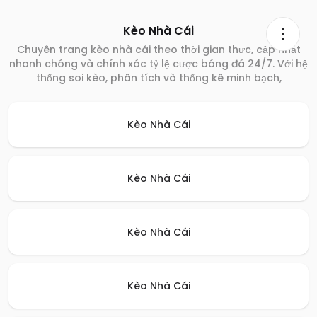
Kèo Nhà Cái
Chuyên trang kèo nhà cái theo thời gian thực, cập nhật
nhanh chóng và chính xác tỷ lệ cược bóng đá 24/7. Với hệ
thống soi kèo, phân tích và thống kê minh bạch,
Kèo Nhà Cái
Kèo Nhà Cái
Kèo Nhà Cái
Kèo Nhà Cái