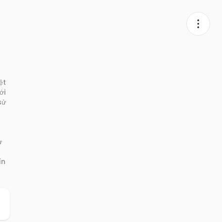
ệt
ới
sử
ừ
ín