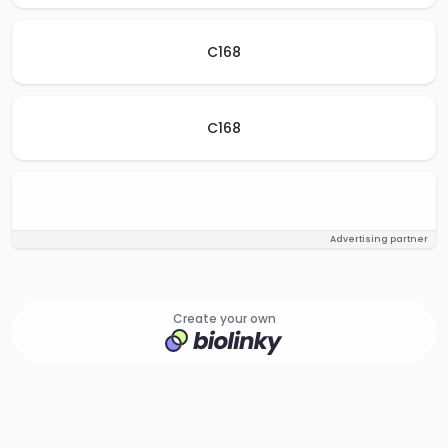
C168
C168
Advertising partner
Create your own