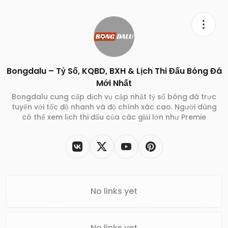
Bongdalu – Tỷ Số, KQBD, BXH & Lịch Thi Đấu Bóng Đá
Mới Nhất
Bongdalu cung cấp dịch vụ cập nhật tỷ số bóng đá trực
tuyến với tốc độ nhanh và độ chính xác cao. Người dùng
có thể xem lịch thi đấu của các giải lớn như Premie
No links yet
No links yet