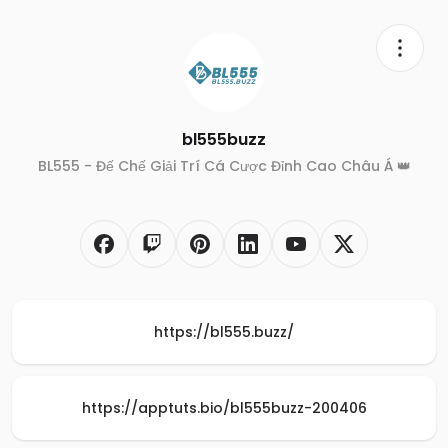
bl555buzz
BL555 - Đế Chế Giải Trí Cá Cược Đỉnh Cao Châu Á 👑
https://bl555.buzz/
https://apptuts.bio/bl555buzz-200406