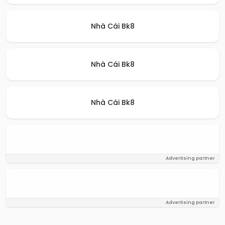
Nhà Cái Bk8
Nhà Cái Bk8
Nhà Cái Bk8
Advertising partner
Advertising partner