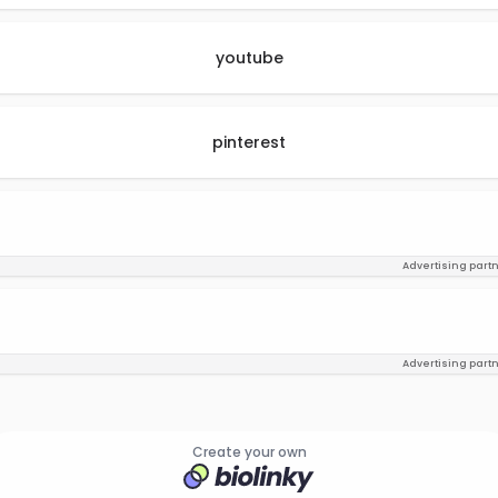
youtube
pinterest
Advertising part
Advertising part
Create your own