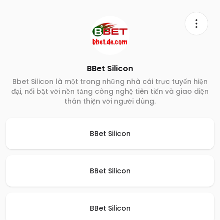
BBet Silicon
Bbet Silicon là một trong những nhà cái trực tuyến hiện
đại, nổi bật với nền tảng công nghệ tiên tiến và giao diện
thân thiện với người dùng.
BBet Silicon
BBet Silicon
BBet Silicon