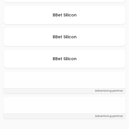
BBet Silicon
BBet Silicon
BBet Silicon
Advertising partner
Advertising partner