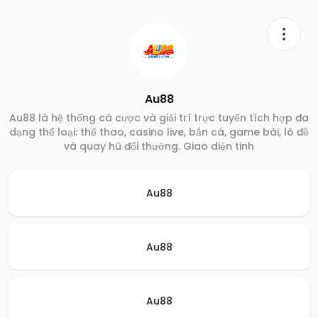
Au88
Au88 là hệ thống cá cược và giải trí trực tuyến tích hợp đa
dạng thể loại: thể thao, casino live, bắn cá, game bài, lô đề
và quay hũ đổi thưởng. Giao diện tinh
Au88
Au88
Au88